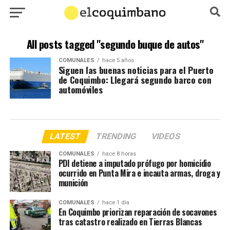
All posts tagged "segundo buque de autos"
COMUNALES
hace 5 años
Siguen las buenas noticias para el Puerto
de Coquimbo: Llegará segundo barco con
automóviles
LATEST
TRENDING
VIDEOS
COMUNALES
hace 8 horas
PDI detiene a imputado prófugo por homicidio
ocurrido en Punta Mira e incauta armas, droga y
munición
COMUNALES
hace 1 día
En Coquimbo priorizan reparación de socavones
tras catastro realizado en Tierras Blancas