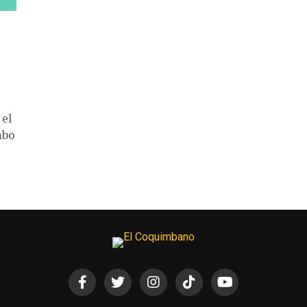
 el
mbo