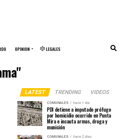
RDO
OPINION
LEGALES
cama"
LATEST
TRENDING
VIDEOS
COMUNALES
hace 1 día
PDI detiene a imputado prófugo
por homicidio ocurrido en Punta
Mira e incauta armas, droga y
munición
COMUNALES
hace 2 días