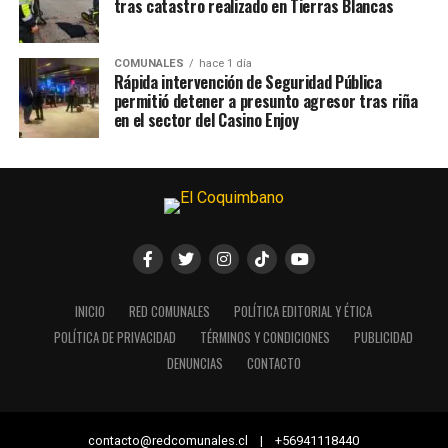
tras catastro realizado en Tierras Blancas
COMUNALES
hace 1 día
Rápida intervención de Seguridad Pública
permitió detener a presunto agresor tras riña
en el sector del Casino Enjoy
INICIO
RED COMUNALES
POLÍTICA EDITORIAL Y ÉTICA
POLÍTICA DE PRIVACIDAD
TÉRMINOS Y CONDICIONES
PUBLICIDAD
DENUNCIAS
CONTACTO
contacto@redcomunales.cl | +56941118440