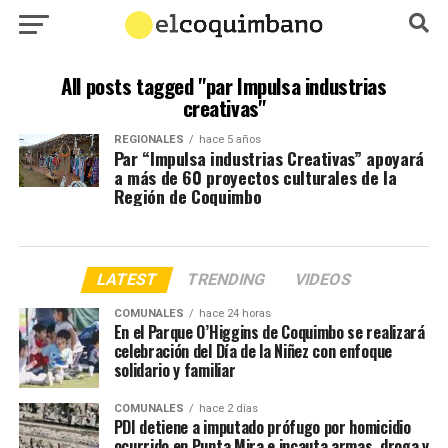
All posts tagged "par Impulsa industrias
creativas"
REGIONALES
hace 5 años
Par “Impulsa industrias Creativas” apoyará
a más de 60 proyectos culturales de la
Región de Coquimbo
LATEST
TRENDING
VIDEOS
COMUNALES
hace 24 horas
En el Parque O’Higgins de Coquimbo se realizará
celebración del Día de la Niñez con enfoque
solidario y familiar
COMUNALES
hace 2 días
PDI detiene a imputado prófugo por homicidio
ocurrido en Punta Mira e incauta armas, droga y