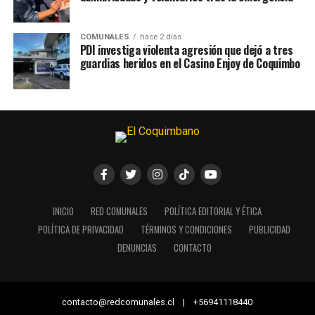
COMUNALES
hace 2 días
PDI investiga violenta agresión que dejó a tres
guardias heridos en el Casino Enjoy de Coquimbo
INICIO
RED COMUNALES
POLÍTICA EDITORIAL Y ÉTICA
POLÍTICA DE PRIVACIDAD
TÉRMINOS Y CONDICIONES
PUBLICIDAD
DENUNCIAS
CONTACTO
contacto@redcomunales.cl | +56941118440