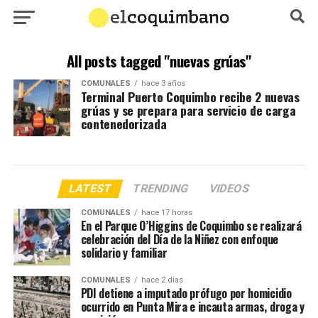
All posts tagged "nuevas grúas"
COMUNALES
hace 3 años
Terminal Puerto Coquimbo recibe 2 nuevas
grúas y se prepara para servicio de carga
contenedorizada
LATEST
TRENDING
VIDEOS
COMUNALES
hace 17 horas
En el Parque O’Higgins de Coquimbo se realizará
celebración del Día de la Niñez con enfoque
solidario y familiar
COMUNALES
hace 2 días
PDI detiene a imputado prófugo por homicidio
ocurrido en Punta Mira e incauta armas, droga y