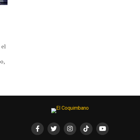
 el
o,