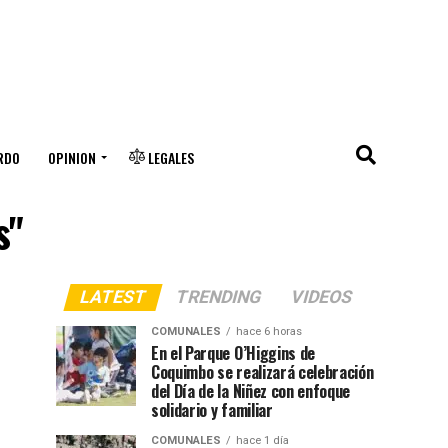
RDO
OPINION
LEGALES
s"
LATEST
TRENDING
VIDEOS
COMUNALES
hace 6 horas
En el Parque O’Higgins de
Coquimbo se realizará celebración
del Día de la Niñez con enfoque
solidario y familiar
COMUNALES
hace 1 día