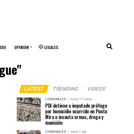
RDO
OPINION
LEGALES
ngue"
LATEST
TRENDING
VIDEOS
COMUNALES
hace 17 horas
PDI detiene a imputado prófugo
por homicidio ocurrido en Punta
Mira e incauta armas, droga y
munición
COMUNALES
hace 1 día