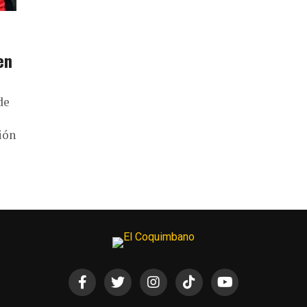
en
de
ión