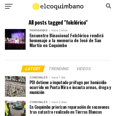
All posts tagged "folclórico"
PANORAMAS
hace 2 años
Encuentro Binacional Folclórico rendirá
homenaje a la memoria de José de San
Martín en Coquimbo
LATEST
TRENDING
VIDEOS
COMUNALES
hace 1 día
PDI detiene a imputado prófugo por homicidio
ocurrido en Punta Mira e incauta armas, droga y
munición
COMUNALES
hace 2 días
En Coquimbo priorizan reparación de socavones
tras catastro realizado en Tierras Blancas