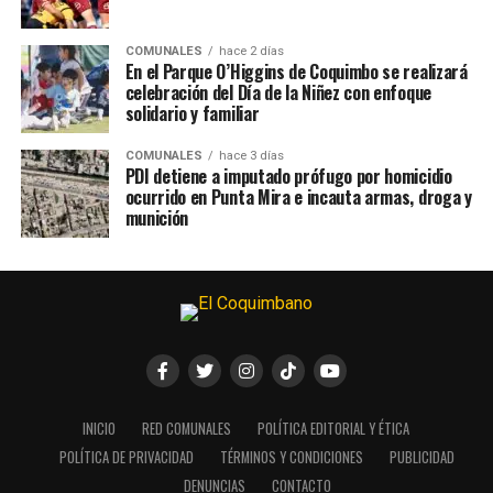
COMUNALES
hace 2 días
En el Parque O’Higgins de Coquimbo se realizará
celebración del Día de la Niñez con enfoque
solidario y familiar
COMUNALES
hace 3 días
PDI detiene a imputado prófugo por homicidio
ocurrido en Punta Mira e incauta armas, droga y
munición
INICIO
RED COMUNALES
POLÍTICA EDITORIAL Y ÉTICA
POLÍTICA DE PRIVACIDAD
TÉRMINOS Y CONDICIONES
PUBLICIDAD
DENUNCIAS
CONTACTO