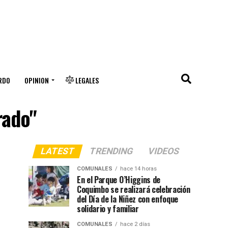
RDO
OPINION
LEGALES
rado"
LATEST
TRENDING
VIDEOS
COMUNALES
hace 14 horas
En el Parque O’Higgins de
Coquimbo se realizará celebración
del Día de la Niñez con enfoque
solidario y familiar
COMUNALES
hace 2 días