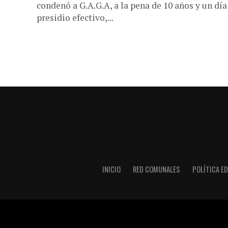
condenó a G.A.G.A, a la pena de 10 años y un día
presidio efectivo,...
INICIO
RED COMUNALES
POLÍTICA ED