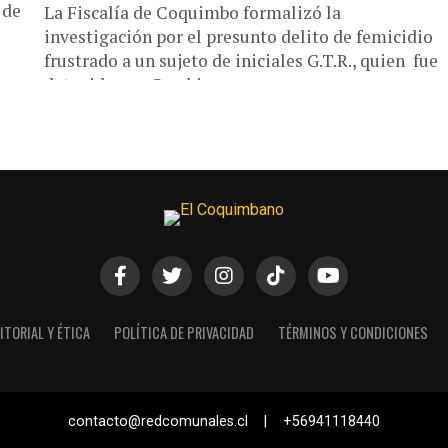
 de
La Fiscalía de Coquimbo formalizó la
investigación por el presunto delito de femicidio
frustrado a un sujeto de iniciales G.T.R., quien fue
detenido por Carabineros en...
ITORIAL Y ÉTICA
POLÍTICA DE PRIVACIDAD
TÉRMINOS Y CONDICIONES
contacto@redcomunales.cl | +56941118440