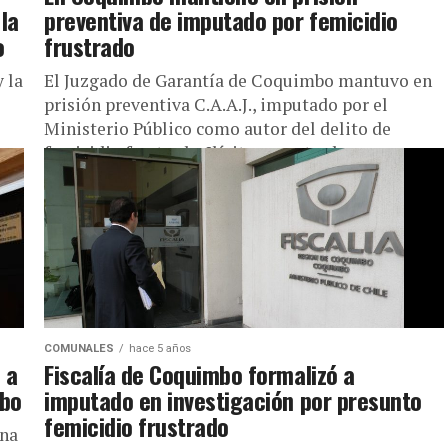
 la
preventiva de imputado por femicidio
o
frustrado
 la
El Juzgado de Garantía de Coquimbo mantuvo en
prisión preventiva C.A.A.J., imputado por el
Ministerio Público como autor del delito de
femicidio frustrado. Ilícito perpetrado en...
COMUNALES
hace 5 años
 a
Fiscalía de Coquimbo formalizó a
mbo
imputado en investigación por presunto
femicidio frustrado
ena