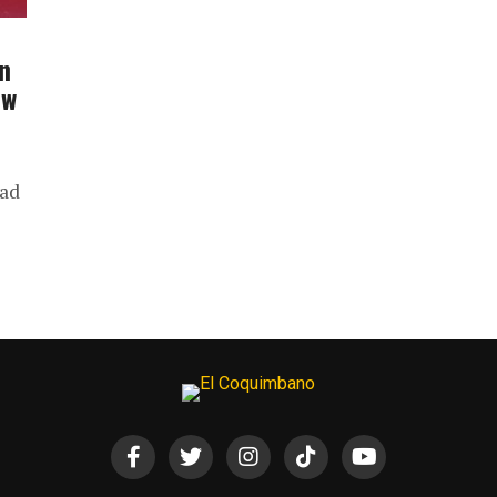
n
ow
dad