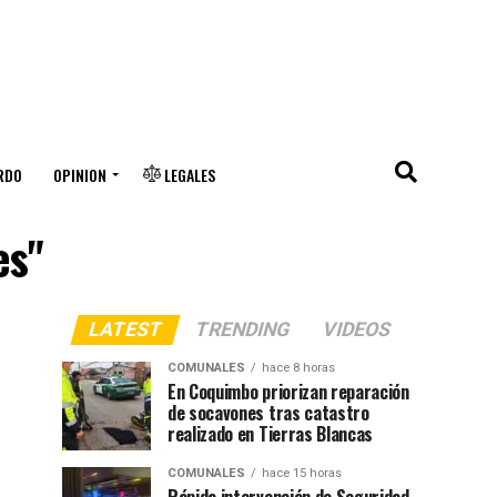
RDO
OPINION
LEGALES
es"
LATEST
TRENDING
VIDEOS
COMUNALES
hace 8 horas
En Coquimbo priorizan reparación
de socavones tras catastro
realizado en Tierras Blancas
COMUNALES
hace 15 horas