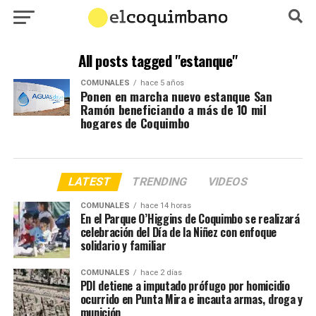
All posts tagged "estanque"
COMUNALES
hace 5 años
Ponen en marcha nuevo estanque San
Ramón beneficiando a más de 10 mil
hogares de Coquimbo
LATEST
TRENDING
VIDEOS
COMUNALES
hace 14 horas
En el Parque O’Higgins de Coquimbo se realizará
celebración del Día de la Niñez con enfoque
solidario y familiar
COMUNALES
hace 2 días
PDI detiene a imputado prófugo por homicidio
ocurrido en Punta Mira e incauta armas, droga y
munición