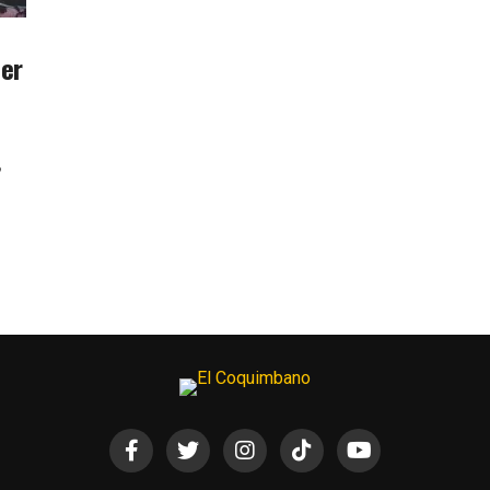
ler
,
s