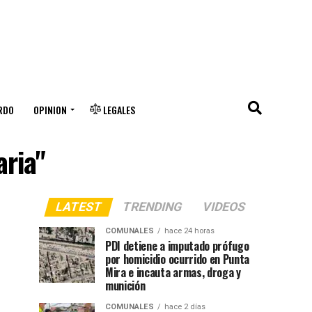
RDO
OPINION
LEGALES
aria"
LATEST
TRENDING
VIDEOS
COMUNALES
hace 24 horas
PDI detiene a imputado prófugo
por homicidio ocurrido en Punta
Mira e incauta armas, droga y
munición
COMUNALES
hace 2 días