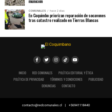
munición
COMUNALES
hace 2 días
En Coquimbo priorizan reparación de socavones
tras catastro realizado en Tierras Blancas
INICIO
RED COMUNALES
POLÍTICA EDITORIAL Y ÉTICA
POLÍTICA DE PRIVACIDAD
TÉRMINOS Y CONDICIONES
PUBLICIDAD
DENUNCIAS
CONTACTO
contacto@redcomunales.cl | +56941118440