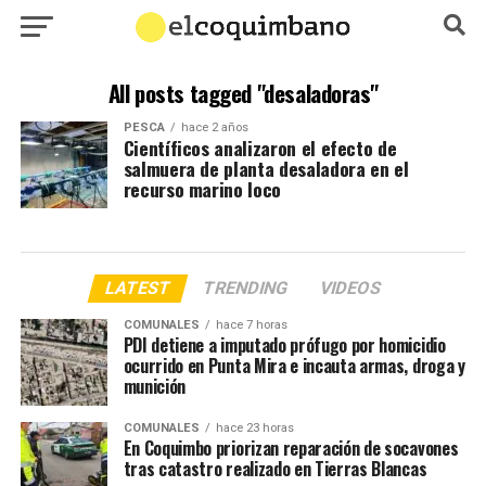
All posts tagged "desaladoras"
PESCA
hace 2 años
Científicos analizaron el efecto de
salmuera de planta desaladora en el
recurso marino loco
LATEST
TRENDING
VIDEOS
COMUNALES
hace 7 horas
PDI detiene a imputado prófugo por homicidio
ocurrido en Punta Mira e incauta armas, droga y
munición
COMUNALES
hace 23 horas
En Coquimbo priorizan reparación de socavones
tras catastro realizado en Tierras Blancas