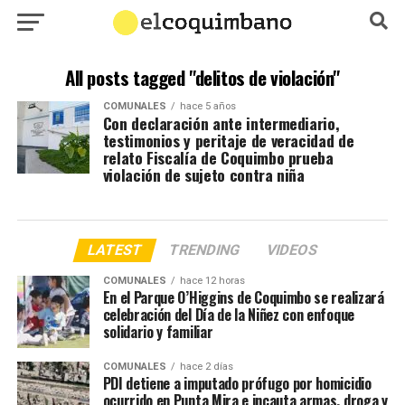
All posts tagged "delitos de violación"
COMUNALES
hace 5 años
Con declaración ante intermediario,
testimonios y peritaje de veracidad de
relato Fiscalía de Coquimbo prueba
violación de sujeto contra niña
LATEST
TRENDING
VIDEOS
COMUNALES
hace 12 horas
En el Parque O’Higgins de Coquimbo se realizará
celebración del Día de la Niñez con enfoque
solidario y familiar
COMUNALES
hace 2 días
PDI detiene a imputado prófugo por homicidio
ocurrido en Punta Mira e incauta armas, droga y