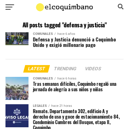
All posts tagged "defensa y justicia"
COMUNALES
hace 6 años
Defensa y Justicia denunció a Coquimbo
Unido y exigió millonario pago
LATEST
TRENDING
VIDEOS
COMUNALES
hace 6 horas
Tras semanas difíciles, Coquimbo regaló una
jornada de alegría a sus niños y niñas
LEGALES
hace 21 horas
Remate. Departamento 302, edificio A y
derecho de uso y goce de estacionamiento 84,
Condominio Cumbres del Bosque, etapa II,
Coquimbo