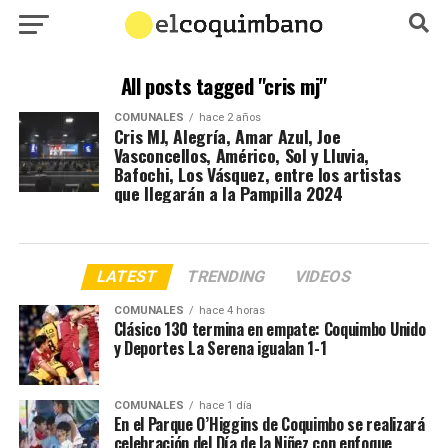
All posts tagged "cris mj"
COMUNALES
hace 2 años
Cris MJ, Alegría, Amar Azul, Joe
Vasconcellos, Américo, Sol y Lluvia,
Bafochi, Los Vásquez, entre los artistas
que llegarán a la Pampilla 2024
LATEST
TRENDING
VIDEOS
COMUNALES
hace 4 horas
Clásico 130 termina en empate: Coquimbo Unido
y Deportes La Serena igualan 1-1
COMUNALES
hace 1 día
En el Parque O’Higgins de Coquimbo se realizará
celebración del Día de la Niñez con enfoque