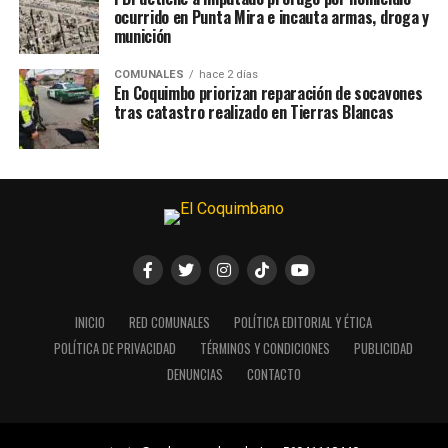
ocurrido en Punta Mira e incauta armas, droga y
munición
COMUNALES
hace 2 días
En Coquimbo priorizan reparación de socavones
tras catastro realizado en Tierras Blancas
INICIO
RED COMUNALES
POLÍTICA EDITORIAL Y ÉTICA
POLÍTICA DE PRIVACIDAD
TÉRMINOS Y CONDICIONES
PUBLICIDAD
DENUNCIAS
CONTACTO