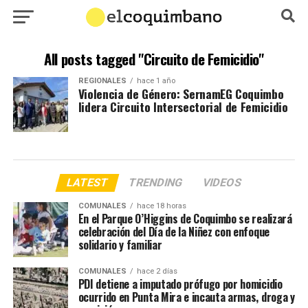
All posts tagged "Circuito de Femicidio"
REGIONALES
hace 1 año
Violencia de Género: SernamEG Coquimbo
lidera Circuito Intersectorial de Femicidio
LATEST
TRENDING
VIDEOS
COMUNALES
hace 18 horas
En el Parque O’Higgins de Coquimbo se realizará
celebración del Día de la Niñez con enfoque
solidario y familiar
COMUNALES
hace 2 días
PDI detiene a imputado prófugo por homicidio
ocurrido en Punta Mira e incauta armas, droga y