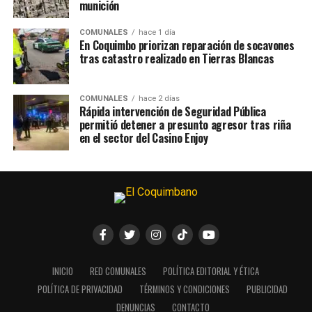
munición
COMUNALES
hace 1 día
En Coquimbo priorizan reparación de socavones
tras catastro realizado en Tierras Blancas
COMUNALES
hace 2 días
Rápida intervención de Seguridad Pública
permitió detener a presunto agresor tras riña
en el sector del Casino Enjoy
INICIO
RED COMUNALES
POLÍTICA EDITORIAL Y ÉTICA
POLÍTICA DE PRIVACIDAD
TÉRMINOS Y CONDICIONES
PUBLICIDAD
DENUNCIAS
CONTACTO