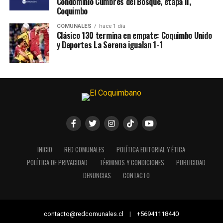
Condominio Cumbres del Bosque, etapa II,
Coquimbo
COMUNALES
hace 1 día
Clásico 130 termina en empate: Coquimbo Unido
y Deportes La Serena igualan 1-1
INICIO
RED COMUNALES
POLÍTICA EDITORIAL Y ÉTICA
POLÍTICA DE PRIVACIDAD
TÉRMINOS Y CONDICIONES
PUBLICIDAD
DENUNCIAS
CONTACTO
contacto@redcomunales.cl | +56941118440