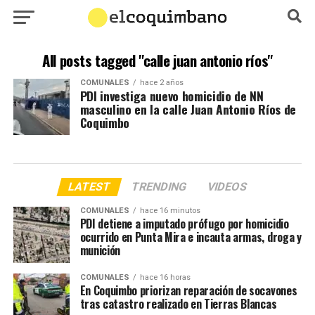
All posts tagged "calle juan antonio ríos"
COMUNALES
hace 2 años
PDI investiga nuevo homicidio de NN
masculino en la calle Juan Antonio Ríos de
Coquimbo
LATEST
TRENDING
VIDEOS
COMUNALES
hace 16 minutos
PDI detiene a imputado prófugo por homicidio
ocurrido en Punta Mira e incauta armas, droga y
munición
COMUNALES
hace 16 horas
En Coquimbo priorizan reparación de socavones
tras catastro realizado en Tierras Blancas