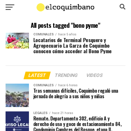
All posts tagged "bono pyme"
COMUNALES
hace 5 años
Locatarios de Terminal Pesquero y
Agropecuario La Garza de Coquimbo
conocen cómo acceder al Bono Pyme
LATEST
TRENDING
VIDEOS
COMUNALES
hace 6 horas
Tras semanas difíciles, Coquimbo regaló una
jornada de alegría a sus niños y niñas
LEGALES
hace 21 horas
Remate. Departamento 302, edificio A y
derecho de uso y goce de estacionamiento 84,
Condominio Cumbres del Bosque, etapa II,