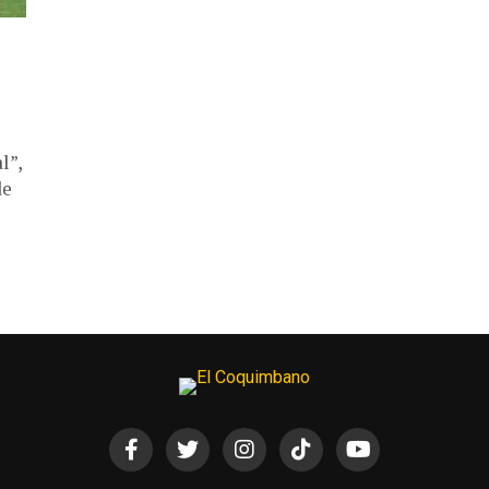
l”,
de