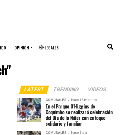
RDO
OPINION
LEGALES
ch"
LATEST
TRENDING
VIDEOS
COMUNALES
hace 15 minutos
En el Parque O’Higgins de
Coquimbo se realizará celebración
del Día de la Niñez con enfoque
solidario y familiar
COMUNALES
hace 1 día