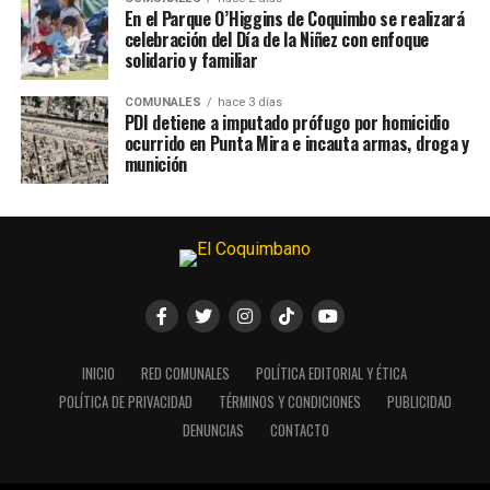
En el Parque O’Higgins de Coquimbo se realizará
celebración del Día de la Niñez con enfoque
solidario y familiar
COMUNALES
hace 3 días
PDI detiene a imputado prófugo por homicidio
ocurrido en Punta Mira e incauta armas, droga y
munición
INICIO
RED COMUNALES
POLÍTICA EDITORIAL Y ÉTICA
POLÍTICA DE PRIVACIDAD
TÉRMINOS Y CONDICIONES
PUBLICIDAD
DENUNCIAS
CONTACTO