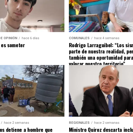
E OPINIÓN
hace 6 días
COMUNALES
hace 4 semanas
 es someter
Rodrigo Larraguibel: “Los si
parte de nuestra realidad, pe
también una oportunidad para
valorar nuestro territorio”
hace 2 semanas
REGIONALES
hace 2 semanas
os detiene a hombre que
Ministro Quiroz descarta inclu