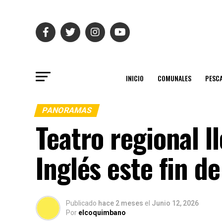
INICIO
COMUNALES
PESC
PANORAMAS
Teatro regional l
Inglés este fin d
Publicado
hace 2 meses
el
Junio 12, 2026
Por
elcoquimbano