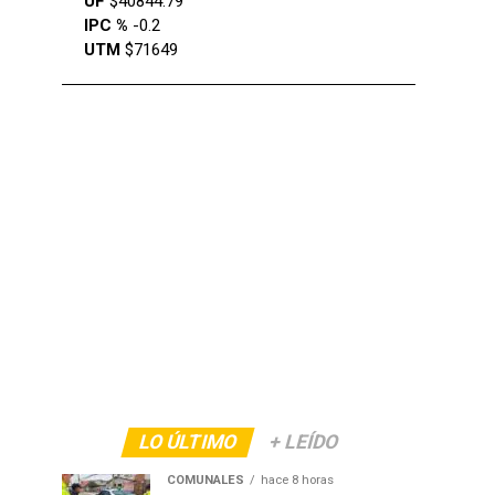
UF
$40844.79
IPC %
-0.2
UTM
$71649
LO ÚLTIMO
+ LEÍDO
COMUNALES
hace 8 horas