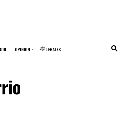
RDO
OPINION
LEGALES
rrio