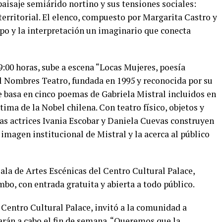
paisaje semiárido nortino y sus tensiones sociales:
erritorial. El elenco, compuesto por Margarita Castro y
rpo y la interpretación un imaginario que conecta
19:00 horas, sube a escena “Locas Mujeres, poesía
l Nombres Teatro, fundada en 1995 y reconocida por su
se basa en cinco poemas de Gabriela Mistral incluidos en
ntima de la Nobel chilena. Con teatro físico, objetos y
as actrices Ivania Escobar y Daniela Cuevas construyen
 imagen institucional de Mistral y la acerca al público
ala de Artes Escénicas del Centro Cultural Palace,
bo, con entrada gratuita y abierta a todo público.
 Centro Cultural Palace, invitó a la comunidad a
arán a cabo el fin de semana. “Queremos que la