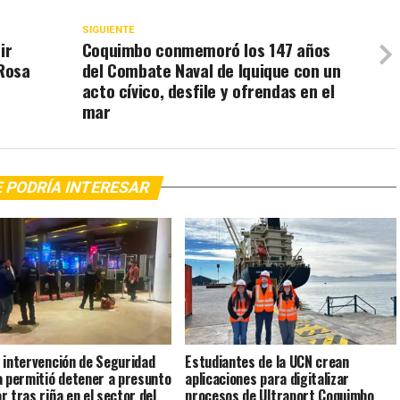
SIGUIENTE
ir
Coquimbo conmemoró los 147 años
Rosa
del Combate Naval de Iquique con un
acto cívico, desfile y ofrendas en el
mar
 PODRÍA INTERESAR
 intervención de Seguridad
Estudiantes de la UCN crean
a permitió detener a presunto
aplicaciones para digitalizar
r tras riña en el sector del
procesos de Ultraport Coquimbo