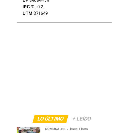
UF
$40844.79
IPC %
-0.2
UTM
$71649
LO ÚLTIMO
+ LEÍDO
COMUNALES
hace 1 hora