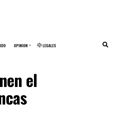
RDO
OPINION
LEGALES
nen el
ancas