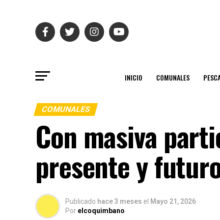
INICIO
COMUNALES
PESC
COMUNALES
Con masiva parti
presente y futuro
Publicado
hace 3 meses
el
Mayo 21, 2026
Por
elcoquimbano