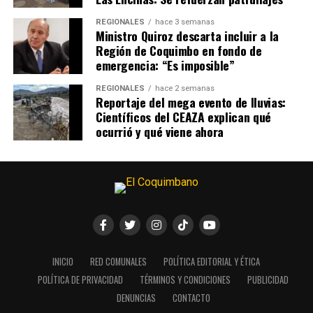
REGIONALES
hace 3 semanas
Ministro Quiroz descarta incluir a la
Región de Coquimbo en fondo de
emergencia: “Es imposible”
REGIONALES
hace 2 semanas
Reportaje del mega evento de lluvias:
Científicos del CEAZA explican qué
ocurrió y qué viene ahora
INICIO
RED COMUNALES
POLÍTICA EDITORIAL Y ÉTICA
POLÍTICA DE PRIVACIDAD
TÉRMINOS Y CONDICIONES
PUBLICIDAD
DENUNCIAS
CONTACTO