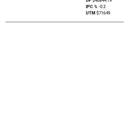
UF
$40844.79
IPC %
-0.2
UTM
$71649