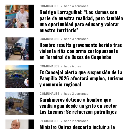
COMUNALES
hace 4 semanas
Rodrigo Larraguibel: “Los sismos son
parte de nuestra realidad, pero también
una oportunidad para educar y valorar
nuestro territorio”
COMUNALES
hace 3 semanas
Hombre resulta gravemente herido tras
violenta riña con arma cortopunzante
en Terminal de Buses de Coquimbo
COMUNALES
hace 6 días
Ex Concejal alerta que suspensión de La
Pampilla 2026 afectará empleo, turismo
y comercio regional
COMUNALES
hace 2 semanas
Carabineros detiene a hombre que
vendía agua desde un grifo en sector
Las Encinas: Se refuerzan patrullajes
REGIONALES
hace 2 semanas
Ministro Quiroz descarta incluir a la