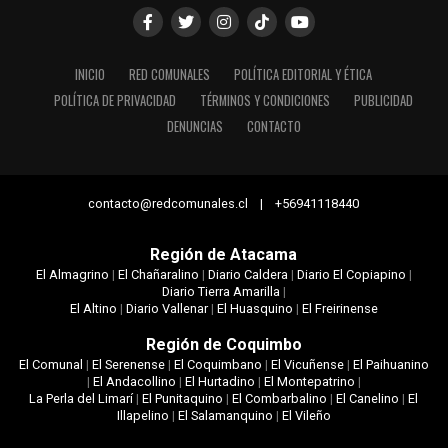
INICIO
RED COMUNALES
POLÍTICA EDITORIAL Y ÉTICA
POLÍTICA DE PRIVACIDAD
TÉRMINOS Y CONDICIONES
PUBLICIDAD
DENUNCIAS
CONTACTO
contacto@redcomunales.cl | +56941118440
Región de Atacama
El Almagrino
|
El Chañaralino
|
Diario Caldera
|
Diario El Copiapino
|
Diario Tierra Amarilla
|
El Altino
|
Diario Vallenar
|
El Huasquino
|
El Freirinense
Región de Coquimbo
El Comunal
|
El Serenense
|
El Coquimbano
|
El Vicuñense
|
El Paihuanino
|
El Andacollino
|
El Hurtadino
|
El Montepatrino
|
La Perla del Limarí
|
El Punitaquino
|
El Combarbalino
|
El Canelino
|
El
Illapelino
|
El Salamanquino
|
El Vileño