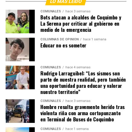
LO MÁS LEÍDO
COMUNALES
hace 3 semanas
Bots atacan a alcaldes de Coquimbo y
La Serena por criticar al gobierno en
medio de la emergencia
COLUMNAS DE OPINIÓN
hace 1 semana
Educar no es someter
COMUNALES
hace 4 semanas
Rodrigo Larraguibel: “Los sismos son
parte de nuestra realidad, pero también
una oportunidad para educar y valorar
nuestro territorio”
COMUNALES
hace 3 semanas
Hombre resulta gravemente herido tras
violenta riña con arma cortopunzante
en Terminal de Buses de Coquimbo
COMUNALES
hace 1 semana