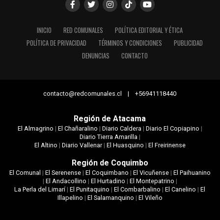
INICIO
RED COMUNALES
POLÍTICA EDITORIAL Y ÉTICA
POLÍTICA DE PRIVACIDAD
TÉRMINOS Y CONDICIONES
PUBLICIDAD
DENUNCIAS
CONTACTO
contacto@redcomunales.cl | +56941118440
Región de Atacama
El Almagrino
|
El Chañaralino
|
Diario Caldera
|
Diario El Copiapino
|
Diario Tierra Amarilla
|
El Altino
|
Diario Vallenar
|
El Huasquino
|
El Freirinense
Región de Coquimbo
El Comunal
|
El Serenense
|
El Coquimbano
|
El Vicuñense
|
El Paihuanino
|
El Andacollino
|
El Hurtadino
|
El Montepatrino
|
La Perla del Limarí
|
El Punitaquino
|
El Combarbalino
|
El Canelino
|
El
Illapelino
|
El Salamanquino
|
El Vileño