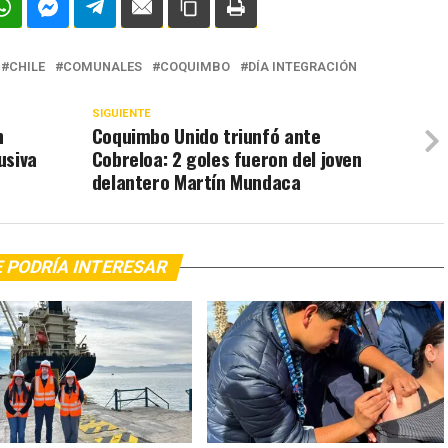
CHILE
COMUNALES
COQUIMBO
DÍA INTEGRACIÓN
SIGUIENTE
n
Coquimbo Unido triunfó ante
usiva
Cobreloa: 2 goles fueron del joven
delantero Martín Mundaca
 PODRÍA INTERESAR