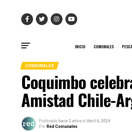
INICIO
COMUNALES
PESC
COMUNALES
Coquimbo celebra
Amistad Chile-Ar
Publicado
hace 2 años
el
Abril 6, 2024
Por
Red Comunales