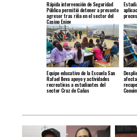
Rápida intervención de Seguridad
Estudi
Pública permitió detener a presunto
aplica
agresor tras riña en el sector del
proces
Casino Enjoy
Equipo educativo de la Escuela San
Despli
Rafael lleva apoyo y actividades
afecta
recreativas a estudiantes del
recupe
sector Cruz de Cañas
Coqui