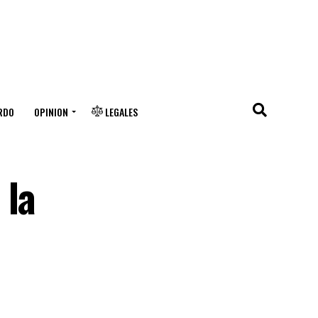
RDO
OPINION
LEGALES
 la