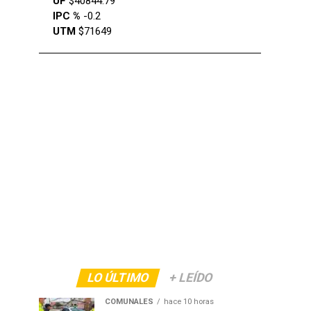
UF
$40844.79
IPC %
-0.2
UTM
$71649
LO ÚLTIMO
+ LEÍDO
COMUNALES
hace 10 horas