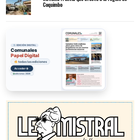
Coquimbo
EDICIÓN DIGITAL
Comunales
Papel Digital
todas las ediciones
→
Acceder
ediciones 2026