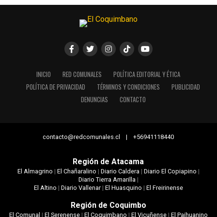
INICIO
RED COMUNALES
POLÍTICA EDITORIAL Y ÉTICA
POLÍTICA DE PRIVACIDAD
TÉRMINOS Y CONDICIONES
PUBLICIDAD
DENUNCIAS
CONTACTO
contacto@redcomunales.cl | +56941118440
Región de Atacama
El Almagrino
|
El Chañaralino
|
Diario Caldera
|
Diario El Copiapino
|
Diario Tierra Amarilla
|
El Altino
|
Diario Vallenar
|
El Huasquino
|
El Freirinense
Región de Coquimbo
El Comunal
|
El Serenense
|
El Coquimbano
|
El Vicuñense
|
El Paihuanino