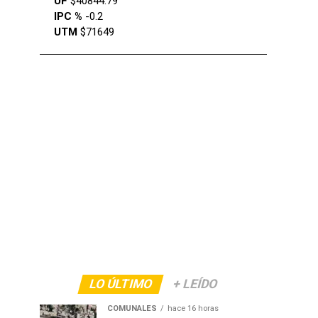
UF
$40844.79
IPC %
-0.2
UTM
$71649
LO ÚLTIMO
+ LEÍDO
COMUNALES
hace 16 horas