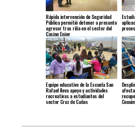
Rápida intervención de Seguridad
Estudi
Pública permitió detener a presunto
aplica
agresor tras riña en el sector del
proces
Casino Enjoy
Equipo educativo de la Escuela San
Despli
Rafael lleva apoyo y actividades
afecta
recreativas a estudiantes del
recupe
sector Cruz de Cañas
Coqui