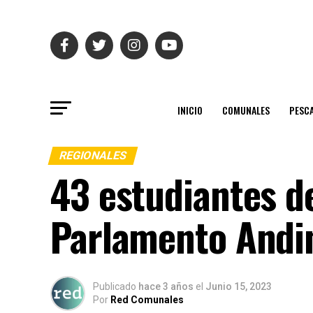
INICIO
COMUNALES
PESC
REGIONALES
43 estudiantes de
Parlamento Andin
Publicado
hace 3 años
el
Junio 15, 2023
Por
Red Comunales