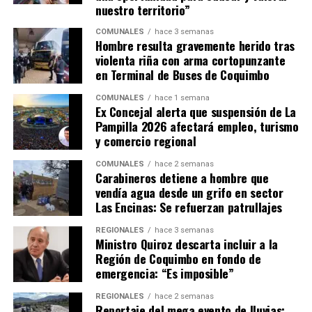
nuestro territorio”
COMUNALES
hace 3 semanas
Hombre resulta gravemente herido tras
violenta riña con arma cortopunzante
en Terminal de Buses de Coquimbo
COMUNALES
hace 1 semana
Ex Concejal alerta que suspensión de La
Pampilla 2026 afectará empleo, turismo
y comercio regional
COMUNALES
hace 2 semanas
Carabineros detiene a hombre que
vendía agua desde un grifo en sector
Las Encinas: Se refuerzan patrullajes
REGIONALES
hace 3 semanas
Ministro Quiroz descarta incluir a la
Región de Coquimbo en fondo de
emergencia: “Es imposible”
REGIONALES
hace 2 semanas
Reportaje del mega evento de lluvias: