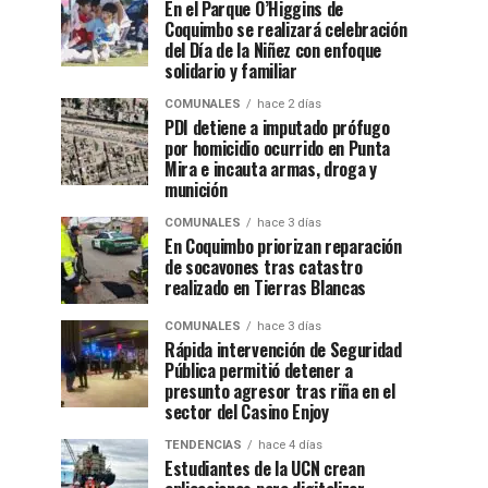
En el Parque O’Higgins de
Coquimbo se realizará celebración
del Día de la Niñez con enfoque
solidario y familiar
COMUNALES
hace 2 días
PDI detiene a imputado prófugo
por homicidio ocurrido en Punta
Mira e incauta armas, droga y
munición
COMUNALES
hace 3 días
En Coquimbo priorizan reparación
de socavones tras catastro
realizado en Tierras Blancas
COMUNALES
hace 3 días
Rápida intervención de Seguridad
Pública permitió detener a
presunto agresor tras riña en el
sector del Casino Enjoy
TENDENCIAS
hace 4 días
Estudiantes de la UCN crean