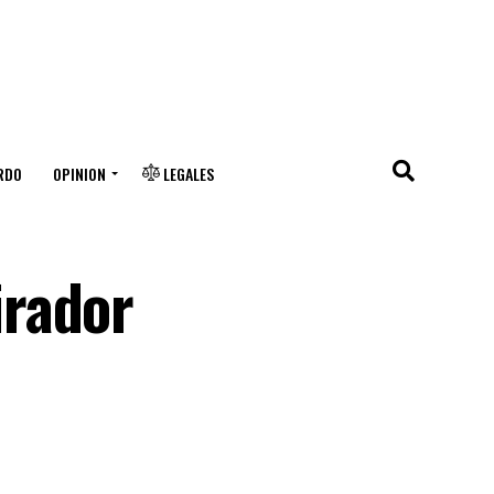
RDO
OPINION
LEGALES
irador