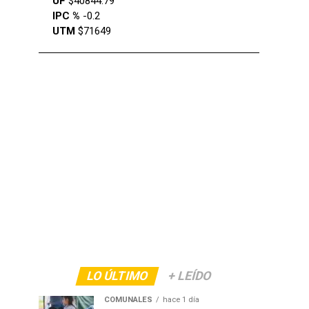
UF
$40844.79
IPC %
-0.2
UTM
$71649
LO ÚLTIMO
+ LEÍDO
COMUNALES
hace 1 día