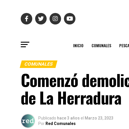
INICIO
COMUNALES
PESC
COMUNALES
Comenzó demolic
de La Herradura
Publicado
hace 3 años
el
Marzo 23, 2023
Por
Red Comunales