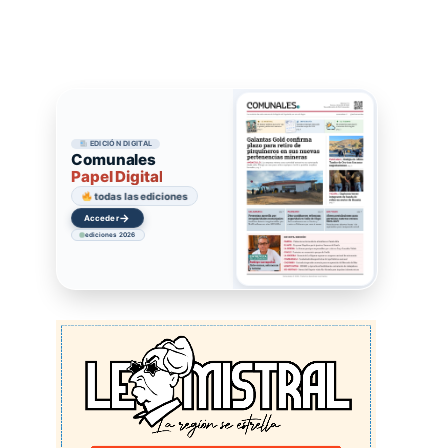
EDICIÓN DIGITAL
Comunales
Papel Digital
todas las ediciones
→
Acceder
ediciones 2026