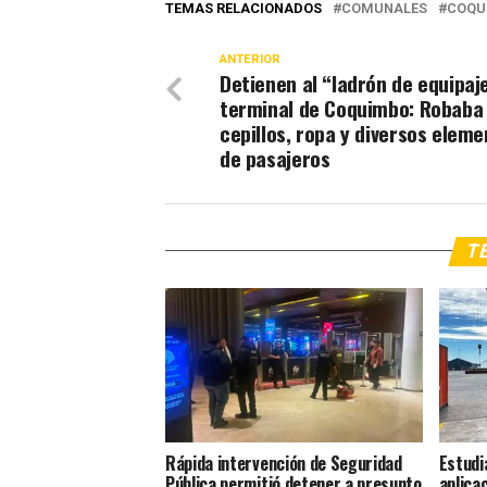
TEMAS RELACIONADOS
COMUNALES
COQU
ANTERIOR
Detienen al “ladrón de equipaje
terminal de Coquimbo: Robaba
cepillos, ropa y diversos elem
de pasajeros
TE
Rápida intervención de Seguridad
Estudi
Pública permitió detener a presunto
aplica