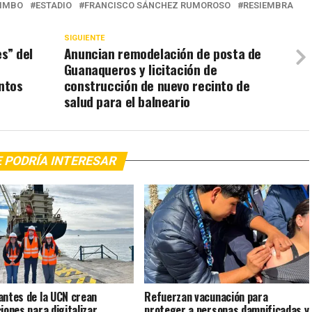
IMBO
ESTADIO
FRANCISCO SÁNCHEZ RUMOROSO
RESIEMBRA
SIGUIENTE
s” del
Anuncian remodelación de posta de
Guanaqueros y licitación de
entos
construcción de nuevo recinto de
salud para el balneario
 PODRÍA INTERESAR
antes de la UCN crean
Refuerzan vacunación para
ciones para digitalizar
proteger a personas damnificadas y