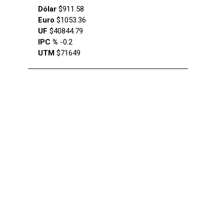
Dólar
$911.58
Euro
$1053.36
UF
$40844.79
IPC %
-0.2
UTM
$71649