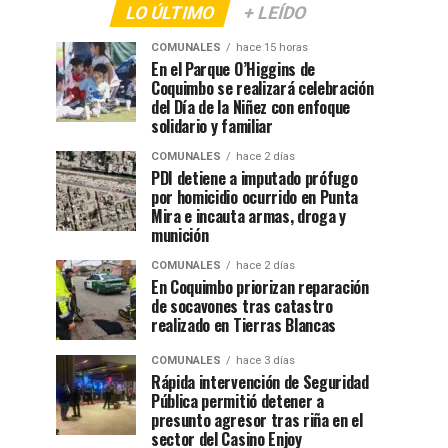
LO ÚLTIMO
+ LEÍDO
COMUNALES
hace 15 horas
En el Parque O’Higgins de
Coquimbo se realizará celebración
del Día de la Niñez con enfoque
solidario y familiar
COMUNALES
hace 2 días
PDI detiene a imputado prófugo
por homicidio ocurrido en Punta
Mira e incauta armas, droga y
munición
COMUNALES
hace 2 días
En Coquimbo priorizan reparación
de socavones tras catastro
realizado en Tierras Blancas
COMUNALES
hace 3 días
Rápida intervención de Seguridad
Pública permitió detener a
presunto agresor tras riña en el
sector del Casino Enjoy