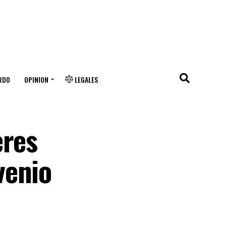
RDO
OPINION
LEGALES
eres
venio