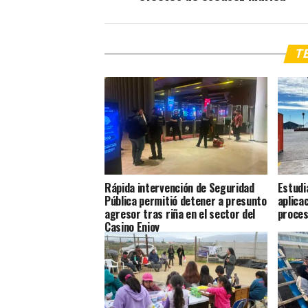
TE
Rápida intervención de Seguridad
Estudi
Pública permitió detener a presunto
aplica
agresor tras riña en el sector del
proces
Casino Enjoy