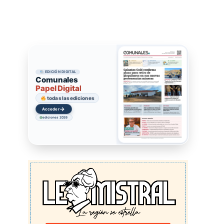
EDICIÓN DIGITAL
Comunales
Papel Digital
todas las ediciones
→
Acceder
ediciones 2026