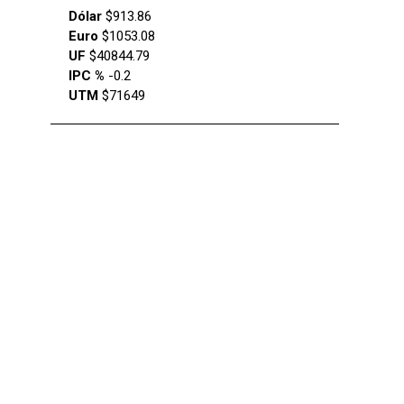
Dólar
$913.86
Euro
$1053.08
UF
$40844.79
IPC %
-0.2
UTM
$71649