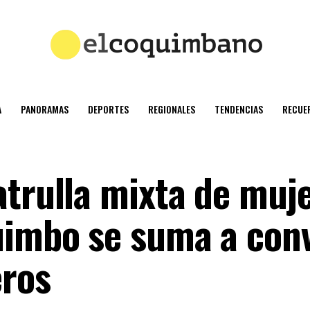
A
PANORAMAS
DEPORTES
REGIONALES
TENDENCIAS
RECUE
atrulla mixta de muj
uimbo se suma a con
eros