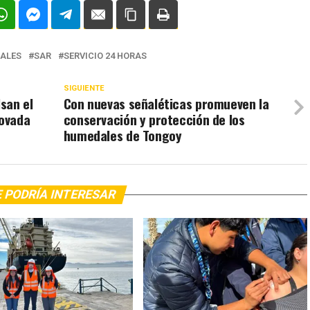
NALES
SAR
SERVICIO 24 HORAS
SIGUIENTE
san el
Con nuevas señaléticas promueven la
ovada
conservación y protección de los
humedales de Tongoy
 PODRÍA INTERESAR