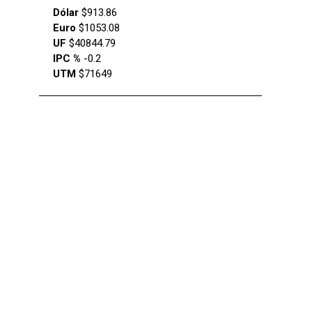
Dólar
$913.86
Euro
$1053.08
UF
$40844.79
IPC %
-0.2
UTM
$71649