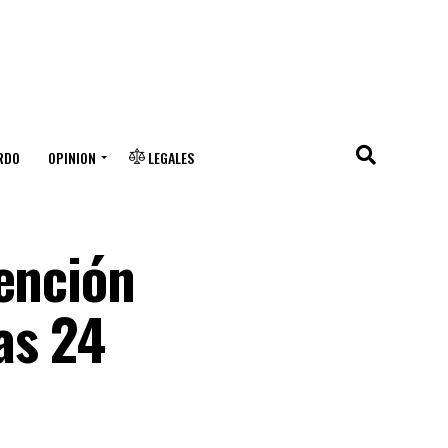
RDO
OPINION
LEGALES
tención
as 24