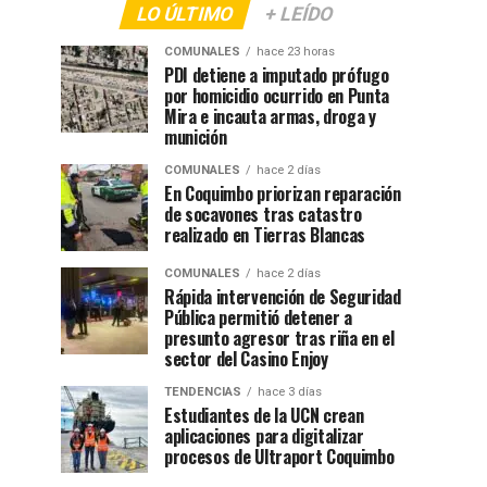
LO ÚLTIMO
+ LEÍDO
COMUNALES
hace 23 horas
PDI detiene a imputado prófugo
por homicidio ocurrido en Punta
Mira e incauta armas, droga y
munición
COMUNALES
hace 2 días
En Coquimbo priorizan reparación
de socavones tras catastro
realizado en Tierras Blancas
COMUNALES
hace 2 días
Rápida intervención de Seguridad
Pública permitió detener a
presunto agresor tras riña en el
sector del Casino Enjoy
TENDENCIAS
hace 3 días
Estudiantes de la UCN crean
aplicaciones para digitalizar
procesos de Ultraport Coquimbo