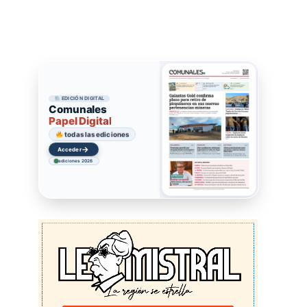
EDICIÓN DIGITAL
Comunales
Papel Digital
todas las ediciones
→
Acceder
ediciones 2026