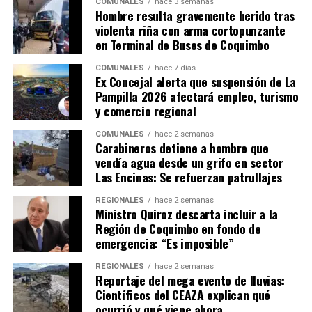
COMUNALES
hace 3 semanas
Hombre resulta gravemente herido tras
violenta riña con arma cortopunzante
en Terminal de Buses de Coquimbo
COMUNALES
hace 7 días
Ex Concejal alerta que suspensión de La
Pampilla 2026 afectará empleo, turismo
y comercio regional
COMUNALES
hace 2 semanas
Carabineros detiene a hombre que
vendía agua desde un grifo en sector
Las Encinas: Se refuerzan patrullajes
REGIONALES
hace 2 semanas
Ministro Quiroz descarta incluir a la
Región de Coquimbo en fondo de
emergencia: “Es imposible”
REGIONALES
hace 2 semanas
Reportaje del mega evento de lluvias:
Científicos del CEAZA explican qué
ocurrió y qué viene ahora