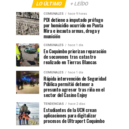
LO ÚLTIMO
+ LEÍDO
COMUNALES
hace 9 horas
PDI detiene a imputado prófugo
por homicidio ocurrido en Punta
Mira e incauta armas, droga y
munición
COMUNALES
hace 1 día
En Coquimbo priorizan reparación
de socavones tras catastro
realizado en Tierras Blancas
COMUNALES
hace 1 día
Rápida intervención de Seguridad
Pública permitió detener a
presunto agresor tras riña en el
sector del Casino Enjoy
TENDENCIAS
hace 2 días
Estudiantes de la UCN crean
aplicaciones para digitalizar
procesos de Ultraport Coquimbo