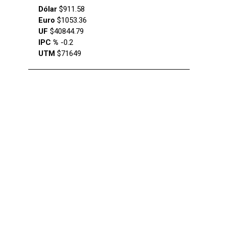
Dólar
$911.58
Euro
$1053.36
UF
$40844.79
IPC %
-0.2
UTM
$71649