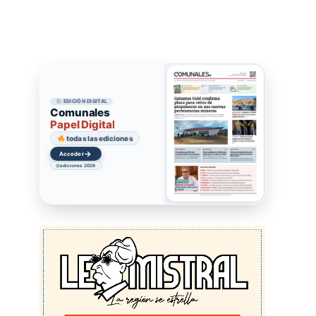
EDICIÓN DIGITAL
Comunales
Papel Digital
todas las ediciones
→
Acceder
ediciones 2026