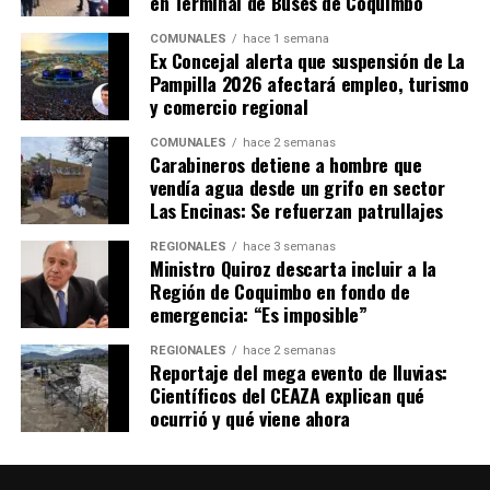
en Terminal de Buses de Coquimbo
COMUNALES
hace 1 semana
Ex Concejal alerta que suspensión de La
Pampilla 2026 afectará empleo, turismo
y comercio regional
COMUNALES
hace 2 semanas
Carabineros detiene a hombre que
vendía agua desde un grifo en sector
Las Encinas: Se refuerzan patrullajes
REGIONALES
hace 3 semanas
Ministro Quiroz descarta incluir a la
Región de Coquimbo en fondo de
emergencia: “Es imposible”
REGIONALES
hace 2 semanas
Reportaje del mega evento de lluvias:
Científicos del CEAZA explican qué
ocurrió y qué viene ahora