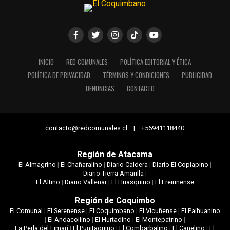
INICIO
RED COMUNALES
POLÍTICA EDITORIAL Y ÉTICA
POLÍTICA DE PRIVACIDAD
TÉRMINOS Y CONDICIONES
PUBLICIDAD
DENUNCIAS
CONTACTO
contacto@redcomunales.cl | +56941118440
Región de Atacama
El Almagrino
|
El Chañaralino
|
Diario Caldera
|
Diario El Copiapino
|
Diario Tierra Amarilla
|
El Altino
|
Diario Vallenar
|
El Huasquino
|
El Freirinense
Región de Coquimbo
El Comunal
|
El Serenense
|
El Coquimbano
|
El Vicuñense
|
El Paihuanino
|
El Andacollino
|
El Hurtadino
|
El Montepatrino
|
La Perla del Limarí
|
El Punitaquino
|
El Combarbalino
|
El Canelino
|
El