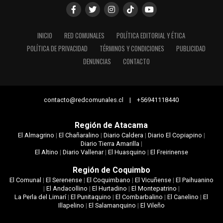
INICIO
RED COMUNALES
POLÍTICA EDITORIAL Y ÉTICA
POLÍTICA DE PRIVACIDAD
TÉRMINOS Y CONDICIONES
PUBLICIDAD
DENUNCIAS
CONTACTO
contacto@redcomunales.cl | +56941118440
Región de Atacama
El Almagrino
|
El Chañaralino
|
Diario Caldera
|
Diario El Copiapino
|
Diario Tierra Amarilla
|
El Altino
|
Diario Vallenar
|
El Huasquino
|
El Freirinense
Región de Coquimbo
El Comunal
|
El Serenense
|
El Coquimbano
|
El Vicuñense
|
El Paihuanino
|
El Andacollino
|
El Hurtadino
|
El Montepatrino
|
La Perla del Limarí
|
El Punitaquino
|
El Combarbalino
|
El Canelino
|
El
Illapelino
|
El Salamanquino
|
El Vileño