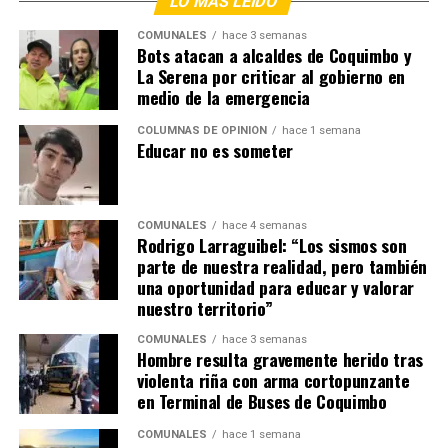
LO MÁS LEÍDO
COMUNALES
hace 3 semanas
Bots atacan a alcaldes de Coquimbo y
La Serena por criticar al gobierno en
medio de la emergencia
COLUMNAS DE OPINIÓN
hace 1 semana
Educar no es someter
COMUNALES
hace 4 semanas
Rodrigo Larraguibel: “Los sismos son
parte de nuestra realidad, pero también
una oportunidad para educar y valorar
nuestro territorio”
COMUNALES
hace 3 semanas
Hombre resulta gravemente herido tras
violenta riña con arma cortopunzante
en Terminal de Buses de Coquimbo
COMUNALES
hace 1 semana