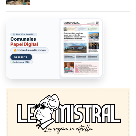
EDICIÓN DIGITAL
Comunales
Papel Digital
todas las ediciones
→
Acceder
ediciones 2026