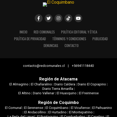
INICIO
RED COMUNALES
POLÍTICA EDITORIAL Y ÉTICA
POLÍTICA DE PRIVACIDAD
TÉRMINOS Y CONDICIONES
PUBLICIDAD
DENUNCIAS
CONTACTO
contacto@redcomunales.cl | +56941118440
Región de Atacama
El Almagrino
|
El Chañaralino
|
Diario Caldera
|
Diario El Copiapino
|
Diario Tierra Amarilla
|
El Altino
|
Diario Vallenar
|
El Huasquino
|
El Freirinense
Región de Coquimbo
El Comunal
|
El Serenense
|
El Coquimbano
|
El Vicuñense
|
El Paihuanino
|
El Andacollino
|
El Hurtadino
|
El Montepatrino
|
La Perla del Limarí
|
El Punitaquino
|
El Combarbalino
|
El Canelino
|
El