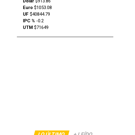
Dólar
$913.86
Euro
$1053.08
UF
$40844.79
IPC %
-0.2
UTM
$71649
LO ÚLTIMO
+ LEÍDO