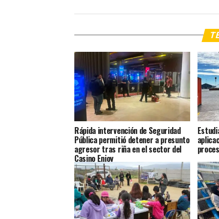
TE
Rápida intervención de Seguridad
Estudi
Pública permitió detener a presunto
aplica
agresor tras riña en el sector del
proces
Casino Enjoy