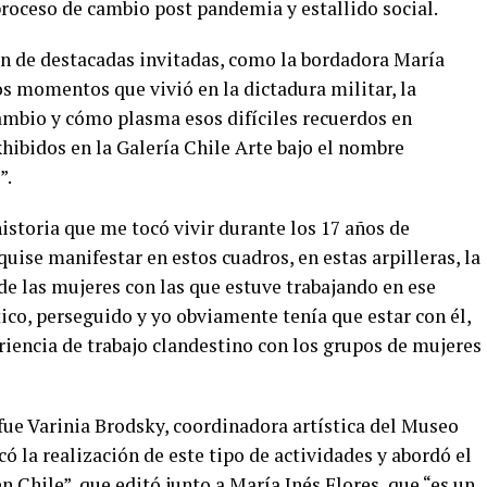
roceso de cambio post pandemia y estallido social.
ión de destacadas invitadas, como la bordadora María
os momentos que vivió en la dictadura militar, la
cambio y cómo plasma esos difíciles recuerdos en
hibidos en la Galería Chile Arte bajo el nombre
”.
istoria que me tocó vivir durante los 17 años de
quise manifestar en estos cuadros, en estas arpilleras, la
de las mujeres con las que estuve trabajando en ese
ico, perseguido y yo obviamente tenía que estar con él,
riencia de trabajo clandestino con los grupos de mujeres
 fue Varinia Brodsky, coordinadora artística del Museo
ó la realización de este tipo de actividades y abordó el
n Chile”, que editó junto a María Inés Flores, que “es un