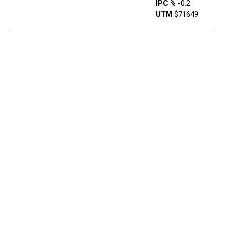
IPC %
-0.2
UTM
$71649