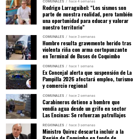
COMUNALES
hace 4 semanas
Rodrigo Larraguibel: “Los sismos son
parte de nuestra realidad, pero también
una oportunidad para educar y valorar
nuestro territorio”
COMUNALES
hace 3 semanas
Hombre resulta gravemente herido tras
violenta riña con arma cortopunzante
en Terminal de Buses de Coquimbo
COMUNALES
hace 1 semana
Ex Concejal alerta que suspensión de La
Pampilla 2026 afectará empleo, turismo
y comercio regional
COMUNALES
hace 2 semanas
Carabineros detiene a hombre que
vendía agua desde un grifo en sector
Las Encinas: Se refuerzan patrullajes
REGIONALES
hace 3 semanas
Ministro Quiroz descarta incluir a la
Región de Coquimbo en fondo de